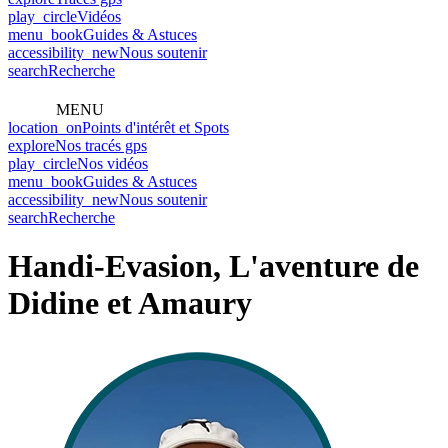
play_circle
Vidéos
menu_book
Guides & Astuces
accessibility_new
Nous soutenir
search
Recherche
MENU
location_on
Points d'intérêt et Spots
explore
Nos tracés gps
play_circle
Nos vidéos
menu_book
Guides & Astuces
accessibility_new
Nous soutenir
search
Recherche
Handi-Evasion, L'aventure de
Didine et Amaury