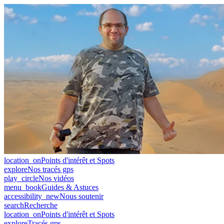
location_on
Points d'intérêt et Spots
explore
Nos tracés gps
play_circle
Nos vidéos
menu_book
Guides & Astuces
accessibility_new
Nous soutenir
search
Recherche
location_on
Points d'intérêt et Spots
explore
Tracés gps