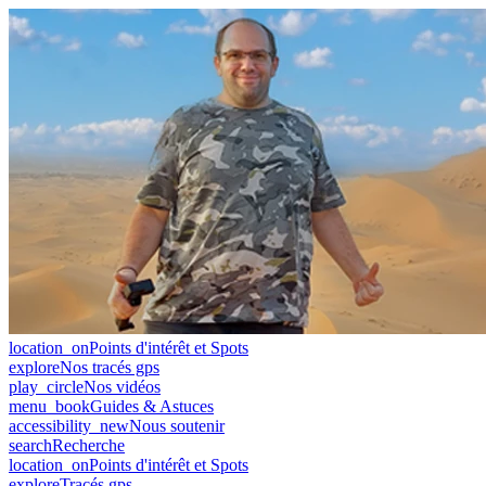
location_on
Points d'intérêt et Spots
explore
Nos tracés gps
play_circle
Nos vidéos
menu_book
Guides & Astuces
accessibility_new
Nous soutenir
search
Recherche
location_on
Points d'intérêt et Spots
explore
Tracés gps