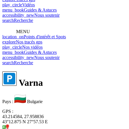
play_circle
Vidéos
menu_book
Guides & Astuces
accessibility_new
Nous soutenir
search
Recherche
MENU
location_on
Points d'intérêt et Spots
explore
Nos tracés gps
play_circle
Nos vidéos
menu_book
Guides & Astuces
accessibility_new
Nous soutenir
search
Recherche
Varna
Pays
:
Bulgarie
GPS
:
43.214584, 27.958836
43°12.875 N 27°57.53 E