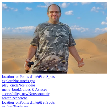
location_on
Points d'intérêt et Spots
explore
Nos tracés gps
play_circle
Nos vidéos
menu_book
Guides & Astuces
accessibility_new
Nous soutenir
search
Recherche
location_on
Points d'intérêt et Spots
explore
Tracés gps