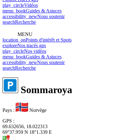
play_circle
Vidéos
menu_book
Guides & Astuces
accessibility_new
Nous soutenir
search
Recherche
MENU
location_on
Points d'intérêt et Spots
explore
Nos tracés gps
play_circle
Nos vidéos
menu_book
Guides & Astuces
accessibility_new
Nous soutenir
search
Recherche
Sommaroya
Pays
:
Norvège
GPS
:
69.632656, 18.022313
69°37.959 N 18°1.339 E