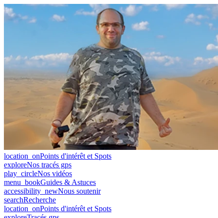
location_on
Points d'intérêt et Spots
explore
Nos tracés gps
play_circle
Nos vidéos
menu_book
Guides & Astuces
accessibility_new
Nous soutenir
search
Recherche
location_on
Points d'intérêt et Spots
explore
Tracés gps