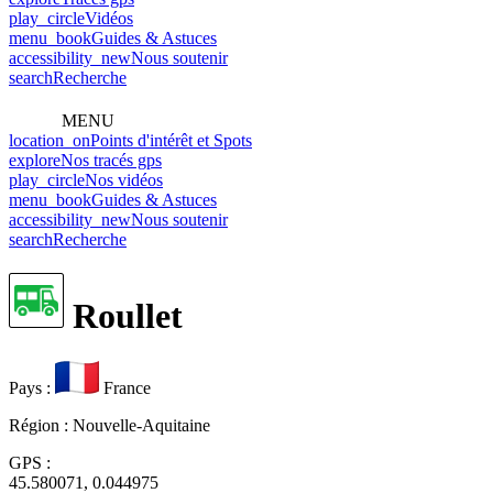
play_circle
Vidéos
menu_book
Guides & Astuces
accessibility_new
Nous soutenir
search
Recherche
MENU
location_on
Points d'intérêt et Spots
explore
Nos tracés gps
play_circle
Nos vidéos
menu_book
Guides & Astuces
accessibility_new
Nous soutenir
search
Recherche
Roullet
Pays
:
France
Région
: Nouvelle-Aquitaine
GPS
:
45.580071, 0.044975