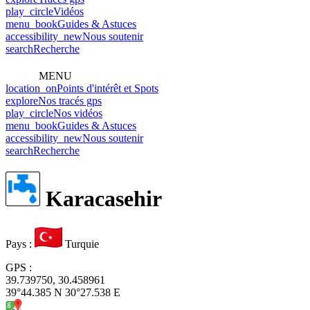
play_circle
Vidéos
menu_book
Guides & Astuces
accessibility_new
Nous soutenir
search
Recherche
MENU
location_on
Points d'intérêt et Spots
explore
Nos tracés gps
play_circle
Nos vidéos
menu_book
Guides & Astuces
accessibility_new
Nous soutenir
search
Recherche
Karacasehir
Pays
:
Turquie
GPS
:
39.739750, 30.458961
39°44.385 N 30°27.538 E