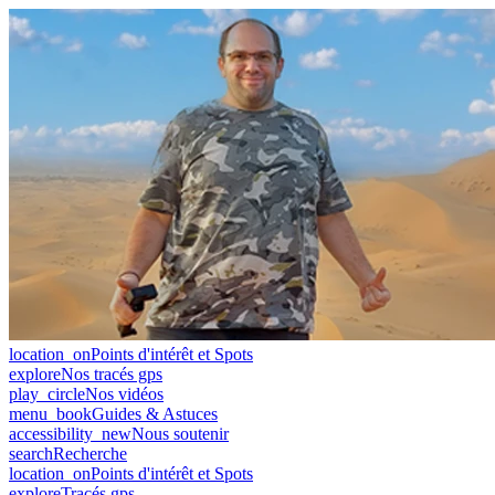
location_on
Points d'intérêt et Spots
explore
Nos tracés gps
play_circle
Nos vidéos
menu_book
Guides & Astuces
accessibility_new
Nous soutenir
search
Recherche
location_on
Points d'intérêt et Spots
explore
Tracés gps