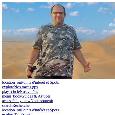
location_on
Points d'intérêt et Spots
explore
Nos tracés gps
play_circle
Nos vidéos
menu_book
Guides & Astuces
accessibility_new
Nous soutenir
search
Recherche
location_on
Points d'intérêt et Spots
explore
Tracés gps