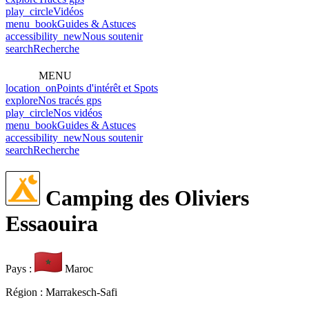
play_circle
Vidéos
menu_book
Guides & Astuces
accessibility_new
Nous soutenir
search
Recherche
MENU
location_on
Points d'intérêt et Spots
explore
Nos tracés gps
play_circle
Nos vidéos
menu_book
Guides & Astuces
accessibility_new
Nous soutenir
search
Recherche
Camping des Oliviers
Essaouira
Pays
:
Maroc
Région
: Marrakesch-Safi