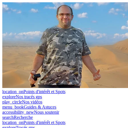
location_on
Points d'intérêt et Spots
explore
Nos tracés gps
play_circle
Nos vidéos
menu_book
Guides & Astuces
accessibility_new
Nous soutenir
search
Recherche
location_on
Points d'intérêt et Spots
explore
Tracés gps