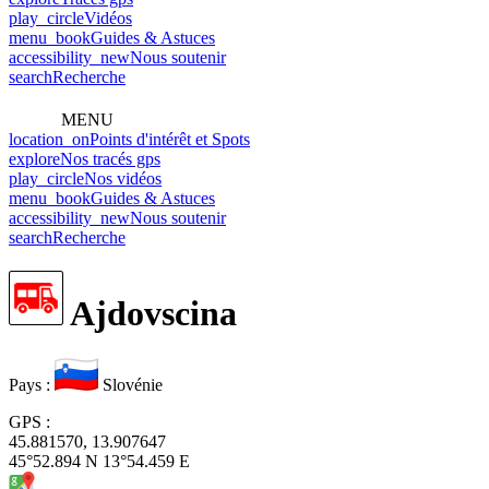
play_circle
Vidéos
menu_book
Guides & Astuces
accessibility_new
Nous soutenir
search
Recherche
MENU
location_on
Points d'intérêt et Spots
explore
Nos tracés gps
play_circle
Nos vidéos
menu_book
Guides & Astuces
accessibility_new
Nous soutenir
search
Recherche
Ajdovscina
Pays
:
Slovénie
GPS
:
45.881570, 13.907647
45°52.894 N 13°54.459 E