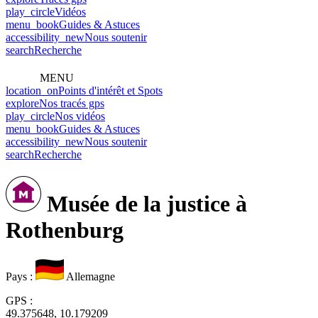
play_circle
Vidéos
menu_book
Guides & Astuces
accessibility_new
Nous soutenir
search
Recherche
MENU
location_on
Points d'intérêt et Spots
explore
Nos tracés gps
play_circle
Nos vidéos
menu_book
Guides & Astuces
accessibility_new
Nous soutenir
search
Recherche
Musée de la justice à
Rothenburg
Pays
:
Allemagne
GPS
:
49.375648, 10.179209