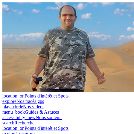
location_on
Points d'intérêt et Spots
explore
Nos tracés gps
play_circle
Nos vidéos
menu_book
Guides & Astuces
accessibility_new
Nous soutenir
search
Recherche
location_on
Points d'intérêt et Spots
explore
Tracés gps