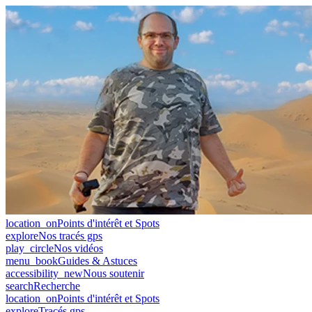
location_on
Points d'intérêt et Spots
explore
Nos tracés gps
play_circle
Nos vidéos
menu_book
Guides & Astuces
accessibility_new
Nous soutenir
search
Recherche
location_on
Points d'intérêt et Spots
explore
Tracés gps