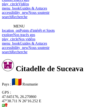
play_circle
Vidéos
menu_book
Guides & Astuces
accessibility_new
Nous soutenir
search
Recherche
MENU
location_on
Points d'intérêt et Spots
explore
Nos tracés gps
play_circle
Nos vidéos
menu_book
Guides & Astuces
accessibility_new
Nous soutenir
search
Recherche
Citadelle de Suceava
Pays
:
Roumanie
GPS
:
47.645176, 26.270860
47°38.711 N 26°16.252 E