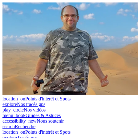
location_on
Points d'intérêt et Spots
explore
Nos tracés gps
play_circle
Nos vidéos
menu_book
Guides & Astuces
accessibility_new
Nous soutenir
search
Recherche
location_on
Points d'intérêt et Spots
explore
Tracés gps