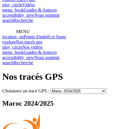
play_circle
Vidéos
menu_book
Guides & Astuces
accessibility_new
Nous soutenir
search
Recherche
MENU
location_on
Points d'intérêt et Spots
explore
Nos tracés gps
play_circle
Nos vidéos
menu_book
Guides & Astuces
accessibility_new
Nous soutenir
search
Recherche
Nos tracés GPS
Choisissez un tracé GPS :
Maroc 2024/2025